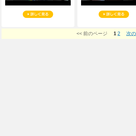
<< 前のページ
1
2
次の