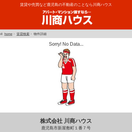
賃貸や売買など鹿児島の不動産のことなら川商ハウス
home
賃貸検索
物件詳細
Sorry! No Data...
株式会社 川商ハウス
鹿児島市新屋敷町１番７号