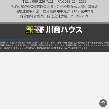
TEL：099-226-7111
FAX:099-224-2266
社)宅地建物取引業協会会員・九州不動産公正取引協議会
宅地建物取引業：鹿児島県知事免許（14）第483号
賃貸住宅管理業：国土交通大臣（2）第729号
鹿児島の不動産情報は地域密着の川商ハウスへ
川商ハウスは鹿児島市全域の不動産を取扱っております。市内に3店舗（市外1店舗）あるため鹿児島市の地域密着型の不動産
情報が強みです。住居用に限らず、事業用の賃貸物件も取扱っております。不動産売買の仲介・賃貸アパートマンションの仲
介・賃貸アパートマンションの管理など、鹿児島の不動産に関する事ならなんでもお任せ下さい！！