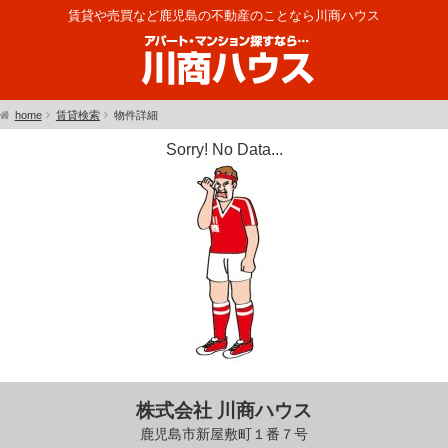
賃貸や売買など鹿児島の不動産のことなら川商ハウス
home
賃貸検索
物件詳細
Sorry! No Data...
株式会社 川商ハウス
鹿児島市新屋敷町１番７号