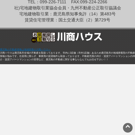
TEL：099-226-7111
FAX:099-224-2266
社)宅地建物取引業協会会員・九州不動産公正取引協議会
宅地建物取引業：鹿児島県知事免許（14）第483号
賃貸住宅管理業：国土交通大臣（2）第729号
鹿児島の不動産情報は地域密着の川商ハウスへ
川商ハウスは鹿児島市全域の不動産を取扱っております。市内に3店舗（市外1店舗）あるため鹿児島市の地域密着型の不動産
情報が強みです。住居用に限らず、事業用の賃貸物件も取扱っております。不動産売買の仲介・賃貸アパートマンションの仲
介・賃貸アパートマンションの管理など、鹿児島の不動産に関する事ならなんでもお任せ下さい！！