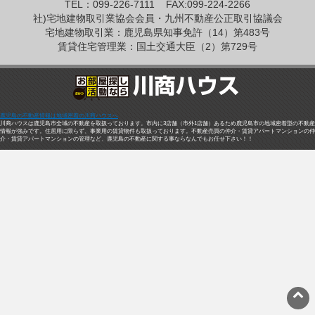
TEL：099-226-7111
FAX:099-224-2266
社)宅地建物取引業協会会員・九州不動産公正取引協議会
宅地建物取引業：鹿児島県知事免許（14）第483号
賃貸住宅管理業：国土交通大臣（2）第729号
鹿児島の不動産情報は地域密着の川商ハウスへ
川商ハウスは鹿児島市全域の不動産を取扱っております。市内に3店舗（市外1店舗）あるため鹿児島市の地域密着型の不動産
情報が強みです。住居用に限らず、事業用の賃貸物件も取扱っております。不動産売買の仲介・賃貸アパートマンションの仲
介・賃貸アパートマンションの管理など、鹿児島の不動産に関する事ならなんでもお任せ下さい！！