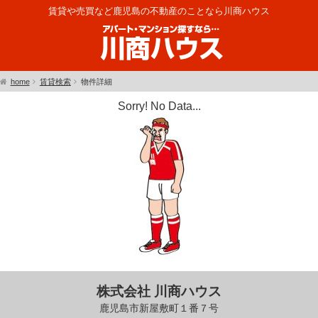
賃貸や売買など鹿児島の不動産のことなら川商ハウス
home
賃貸検索
物件詳細
Sorry! No Data...
株式会社 川商ハウス
鹿児島市新屋敷町１番７号