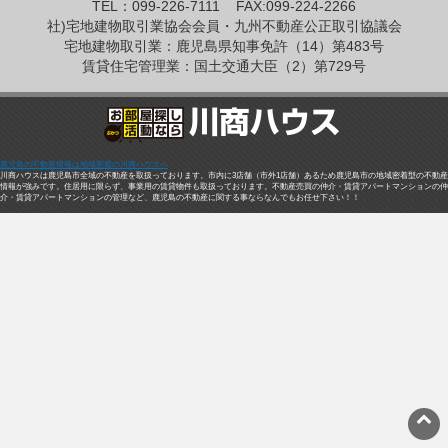
TEL：099-226-7111
FAX:099-224-2266
社)宅地建物取引業協会会員・九州不動産公正取引協議会
宅地建物取引業：鹿児島県知事免許（14）第483号
賃貸住宅管理業：国土交通大臣（2）第729号
鹿児島の不動産情報は地域密着の川商ハウスへ
川商ハウスは鹿児島市全域の不動産を取扱っております。市内に3店舗（市外1店舗）あるため鹿児島市の地域密着型の不動産
情報が強みです。住居用に限らず、事業用の賃貸物件も取扱っております。不動産売買の仲介・賃貸アパートマンションの仲
介・賃貸アパートマンションの管理など、鹿児島の不動産に関する事ならなんでもお任せ下さい！！