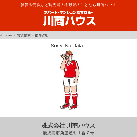
賃貸や売買など鹿児島の不動産のことなら川商ハウス
home
賃貸検索
物件詳細
Sorry! No Data...
株式会社 川商ハウス
鹿児島市新屋敷町１番７号