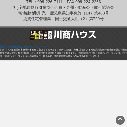
TEL：099-226-7111
FAX:099-224-2266
社)宅地建物取引業協会会員・九州不動産公正取引協議会
宅地建物取引業：鹿児島県知事免許（14）第483号
賃貸住宅管理業：国土交通大臣（2）第729号
鹿児島の不動産情報は地域密着の川商ハウスへ
川商ハウスは鹿児島市全域の不動産を取扱っております。市内に3店舗（市外1店舗）あるため鹿児島市の地域密着型の不動産
情報が強みです。住居用に限らず、事業用の賃貸物件も取扱っております。不動産売買の仲介・賃貸アパートマンションの仲
介・賃貸アパートマンションの管理など、鹿児島の不動産に関する事ならなんでもお任せ下さい！！