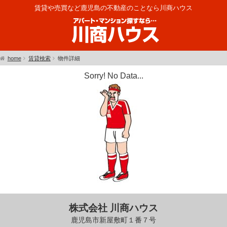
賃貸や売買など鹿児島の不動産のことなら川商ハウス
home
賃貸検索
物件詳細
Sorry! No Data...
株式会社 川商ハウス
鹿児島市新屋敷町１番７号