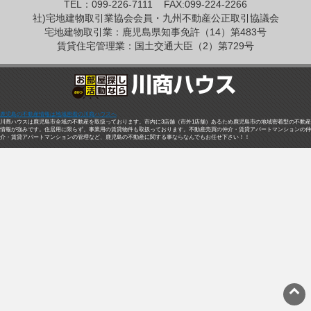
TEL：099-226-7111
FAX:099-224-2266
社)宅地建物取引業協会会員・九州不動産公正取引協議会
宅地建物取引業：鹿児島県知事免許（14）第483号
賃貸住宅管理業：国土交通大臣（2）第729号
鹿児島の不動産情報は地域密着の川商ハウスへ
川商ハウスは鹿児島市全域の不動産を取扱っております。市内に3店舗（市外1店舗）あるため鹿児島市の地域密着型の不動産
情報が強みです。住居用に限らず、事業用の賃貸物件も取扱っております。不動産売買の仲介・賃貸アパートマンションの仲
介・賃貸アパートマンションの管理など、鹿児島の不動産に関する事ならなんでもお任せ下さい！！