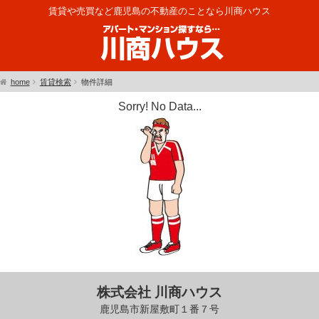
賃貸や売買など鹿児島の不動産のことなら川商ハウス
home
賃貸検索
物件詳細
Sorry! No Data...
株式会社 川商ハウス
鹿児島市新屋敷町１番７号