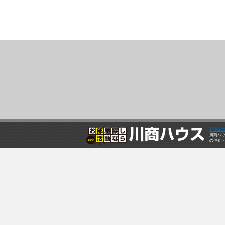
鹿児島
川商ハ
の仲介