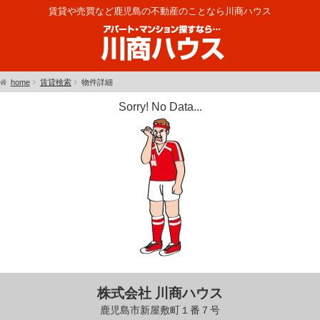
賃貸や売買など鹿児島の不動産のことなら川商ハウス
home
賃貸検索
物件詳細
Sorry! No Data...
株式会社 川商ハウス
鹿児島市新屋敷町１番７号