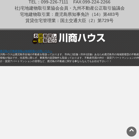
TEL：099-226-7111
FAX:099-224-2266
社)宅地建物取引業協会会員・九州不動産公正取引協議会
宅地建物取引業：鹿児島県知事免許（14）第483号
賃貸住宅管理業：国土交通大臣（2）第729号
鹿児島の不動産情報は地域密着の川商ハウスへ
川商ハウスは鹿児島市全域の不動産を取扱っております。市内に3店舗（市外1店舗）あるため鹿児島市の地域密着型の不動産
情報が強みです。住居用に限らず、事業用の賃貸物件も取扱っております。不動産売買の仲介・賃貸アパートマンションの仲
介・賃貸アパートマンションの管理など、鹿児島の不動産に関する事ならなんでもお任せ下さい！！