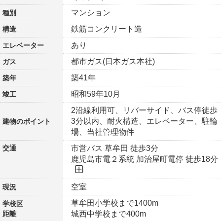
マンション
種別
鉄筋コンクリート造
構造
あり
エレベーター
都市ガス(日本ガス本社)
ガス
築41年
築年
昭和59年10月
竣工
2沿線利用可、リバーサイド、バス停徒歩
3分以内、耐火構造、エレベーター、駐輪
建物の
ポイント
場、当社管理物件
交通
市営バス 草牟田 徒歩3分
鹿児島市電２系統 加治屋町電停 徒歩18分
空室
現況
草牟田小学校まで1400m
学校区
距離
城西中学校まで400m