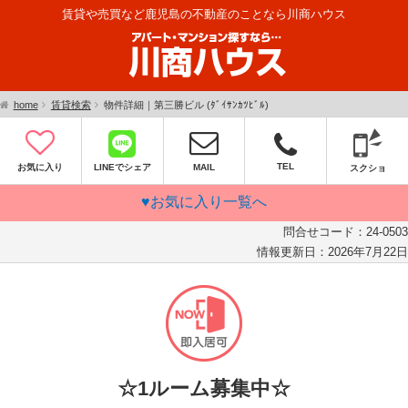
賃貸や売買など鹿児島の不動産のことなら川商ハウス
home
賃貸検索
物件詳細｜第三勝ビル (ﾀﾞｲｻﾝｶﾂﾋﾞﾙ)
TEL
お気に入り
LINEでシェア
MAIL
スクショ
♥お気に入り一覧へ
問合せコード：
24-0503
情報更新日：
2026年7月22日
☆1ルーム募集中☆