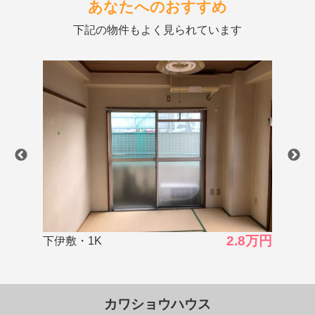
あなたへのおすすめ
下記の物件もよく見られています
8万円
3.2万円
草牟田・1ﾙｰﾑ
下伊
カワショウハウス