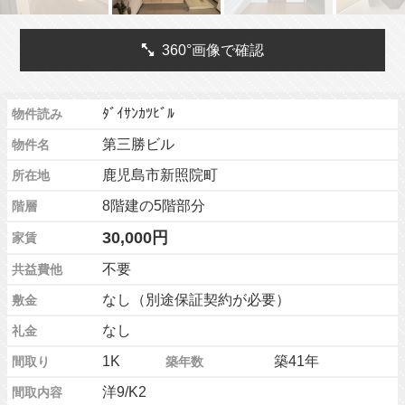
360°画像で確認
ﾀﾞｲｻﾝｶﾂﾋﾞﾙ
物件読み
第三勝ビル
物件名
鹿児島市新照院町
所在地
8階建の5階部分
階層
30,000円
家賃
不要
共益費他
なし（別途保証契約が必要）
敷金
なし
礼金
1K
築41年
間取り
築年数
洋9/K2
間取内容