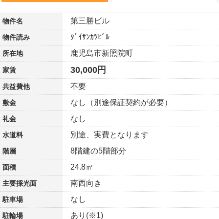
第三勝ビル
物件名
ﾀﾞｲｻﾝｶﾂﾋﾞﾙ
物件読み
鹿児島市新照院町
所在地
30,000円
家賃
不要
共益費他
なし（別途保証契約が必要）
敷金
なし
礼金
別途、実費となります
水道料
8階建の5階部分
階層
24.8㎡
面積
南西向き
主要採光面
なし
駐車場
あり(※1)
駐輪場