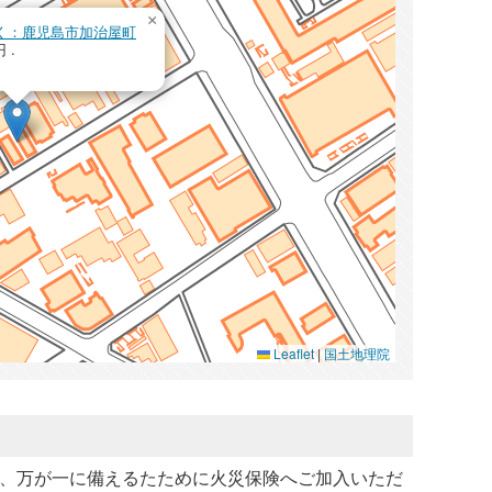
×
を開く：鹿児島市加治屋町
 .
Leaflet
|
国土地理院
、万が一に備えるたために火災保険へご加入いただ