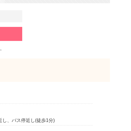
。
し、バス停近し(徒歩1分)