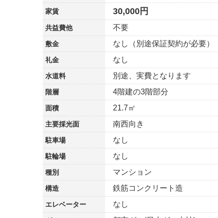
30,000円
家賃
不要
共益費他
なし（別途保証契約が必要）
敷金
なし
礼金
別途、実費となります
水道料
4階建の3階部分
階層
21.7㎡
面積
南西向き
主要採光面
なし
駐車場
なし
駐輪場
マンション
種別
鉄筋コンクリート造
構造
なし
エレベーター