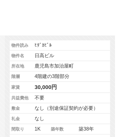
ﾋﾀﾞｶﾋﾞﾙ
物件読み
日高ビル
物件名
鹿児島市加治屋町
所在地
4階建の3階部分
階層
30,000円
家賃
不要
共益費他
なし（別途保証契約が必要）
敷金
なし
礼金
1K
築38年
間取り
築年数