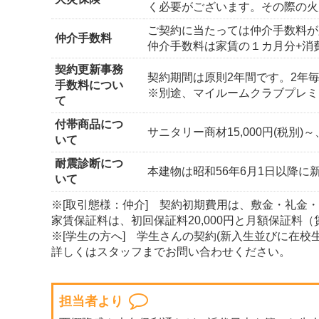
く必要がございます。その際の火
ご契約に当たっては仲介手数料が
仲介手数料
仲介手数料は家賃の１カ月分+消
契約更新事務
契約期間は原則2年間です。2年毎
手数料につい
※別途、マイルームクラブプレミ
て
付帯商品につ
サニタリー商材15,000円(税別)～
いて
耐震診断につ
本建物は昭和56年6月1日以降
いて
※[取引態様：仲介] 契約初期費用は、敷金・礼金
家賃保証料は、初回保証料20,000円と月額保証料
※[学生の方へ] 学生さんの契約(新入生並びに在
詳しくはスタッフまでお問い合わせください。
担当者より