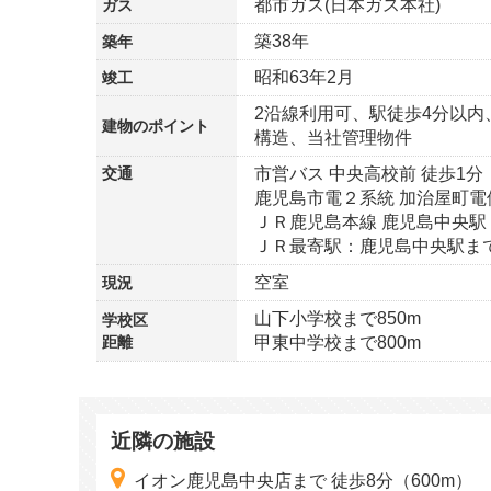
都市ガス(日本ガス本社)
ガス
築38年
築年
昭和63年2月
竣工
2沿線利用可、駅徒歩4分以内
建物の
ポイント
構造、当社管理物件
交通
市営バス 中央高校前 徒歩1分
鹿児島市電２系統 加治屋町電
ＪＲ鹿児島本線 鹿児島中央駅 
ＪＲ最寄駅：鹿児島中央駅まで
空室
現況
山下小学校まで850m
学校区
距離
甲東中学校まで800m
近隣の施設
イオン鹿児島中央店まで 徒歩8分（600m）