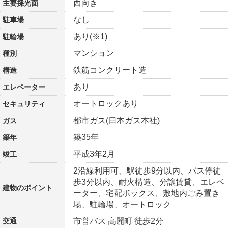
西向き
主要採光面
なし
駐車場
あり(※1)
駐輪場
マンション
種別
鉄筋コンクリート造
構造
あり
エレベーター
オートロックあり
セキュリティ
都市ガス(日本ガス本社)
ガス
築35年
築年
平成3年2月
竣工
2沿線利用可、駅徒歩9分以内、バス停徒
歩3分以内、耐火構造、分譲賃貸、エレベ
建物の
ポイント
ーター、宅配ボックス、敷地内ごみ置き
場、駐輪場、オートロック
交通
市営バス 高麗町 徒歩2分