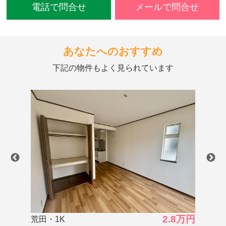
電話で問合せ
メールで問合せ
あなたへのおすすめ
下記の物件もよく見られています
8万円
3.0万円
中央町・1K
高麗