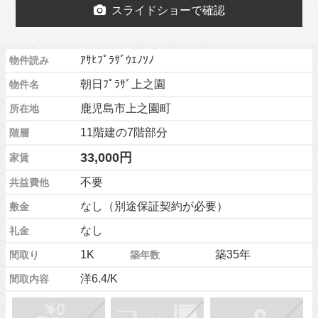
スライドショーで確認
ｱｻﾋﾌﾟﾗｻﾞｳｴﾉｿﾉ
物件読み
朝日ﾌﾟﾗｻﾞ上之園
物件名
鹿児島市上之園町
所在地
11階建の7階部分
階層
33,000円
家賃
不要
共益費他
なし（別途保証契約が必要）
敷金
なし
礼金
1K
築35年
間取り
築年数
洋6.4/K
間取内容