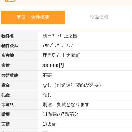
家賃・物件概要
設備情報
朝日ﾌﾟﾗｻﾞ上之園
物件名
ｱｻﾋﾌﾟﾗｻﾞｳｴﾉｿﾉ
物件読み
鹿児島市上之園町
所在地
33,000円
家賃
不要
共益費他
なし（別途保証契約が必要）
敷金
なし
礼金
別途、実費となります
水道料
11階建の7階部分
階層
17.6㎡
面積