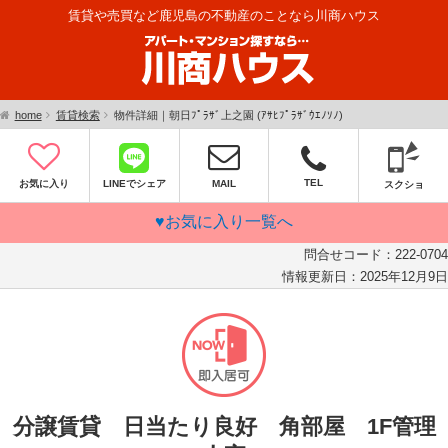
賃貸や売買など鹿児島の不動産のことなら川商ハウス
home
賃貸検索
物件詳細｜朝日ﾌﾟﾗｻﾞ上之園 (ｱｻﾋﾌﾟﾗｻﾞｳｴﾉｿﾉ)
TEL
お気に入り
LINEでシェア
MAIL
スクショ
♥お気に入り一覧へ
問合せコード：
222-0704
情報更新日：
2025年12月9日
分譲賃貸 日当たり良好 角部屋 1F管理