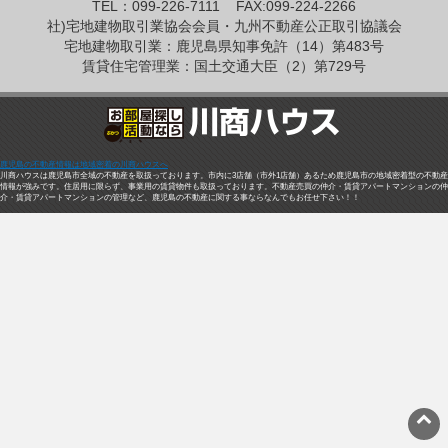
TEL：099-226-7111
FAX:099-224-2266
社)宅地建物取引業協会会員・九州不動産公正取引協議会
宅地建物取引業：鹿児島県知事免許（14）第483号
賃貸住宅管理業：国土交通大臣（2）第729号
鹿児島の不動産情報は地域密着の川商ハウスへ
川商ハウスは鹿児島市全域の不動産を取扱っております。市内に3店舗（市外1店舗）あるため鹿児島市の地域密着型の不動産
情報が強みです。住居用に限らず、事業用の賃貸物件も取扱っております。不動産売買の仲介・賃貸アパートマンションの仲
介・賃貸アパートマンションの管理など、鹿児島の不動産に関する事ならなんでもお任せ下さい！！