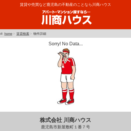
賃貸や売買など鹿児島の不動産のことなら川商ハウス
home
賃貸検索
物件詳細
Sorry! No Data...
株式会社 川商ハウス
鹿児島市新屋敷町１番７号