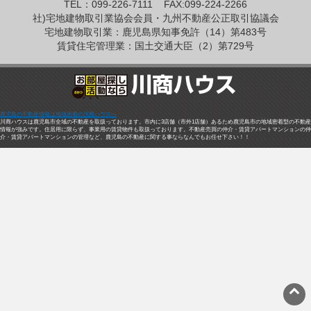
TEL：099-226-7111
FAX:099-224-2266
社)宅地建物取引業協会会員・九州不動産公正取引協議会
宅地建物取引業：鹿児島県知事免許（14）第483号
賃貸住宅管理業：国土交通大臣（2）第729号
鹿児島の不動産情報は地域密着の川商ハウスへ
川商ハウスは鹿児島市全域の不動産を取扱っております。市内に3店舗（市外1店舗）あるため鹿児島市の地域密着型の不動産
情報が強みです。住居用に限らず、事業用の賃貸物件も取扱っております。不動産売買の仲介・賃貸アパートマンションの仲
介・賃貸アパートマンションの管理など、鹿児島の不動産に関する事ならなんでもお任せ下さい！！