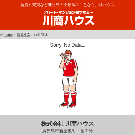
賃貸や売買など鹿児島の不動産のことなら川商ハウス
home
賃貸検索
物件詳細
Sorry! No Data...
株式会社 川商ハウス
鹿児島市新屋敷町１番７号