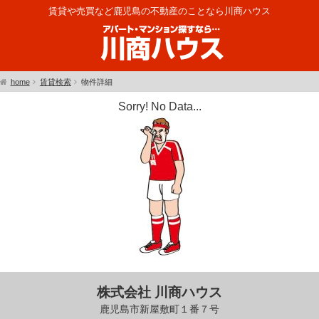
賃貸や売買など鹿児島の不動産のことなら川商ハウス
home
賃貸検索
物件詳細
Sorry! No Data...
株式会社 川商ハウス
鹿児島市新屋敷町１番７号