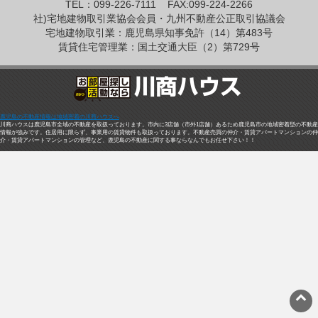
TEL：099-226-7111
FAX:099-224-2266
社)宅地建物取引業協会会員・九州不動産公正取引協議会
宅地建物取引業：鹿児島県知事免許（14）第483号
賃貸住宅管理業：国土交通大臣（2）第729号
鹿児島の不動産情報は地域密着の川商ハウスへ
川商ハウスは鹿児島市全域の不動産を取扱っております。市内に3店舗（市外1店舗）あるため鹿児島市の地域密着型の不動産
情報が強みです。住居用に限らず、事業用の賃貸物件も取扱っております。不動産売買の仲介・賃貸アパートマンションの仲
介・賃貸アパートマンションの管理など、鹿児島の不動産に関する事ならなんでもお任せ下さい！！