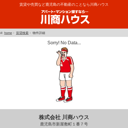
賃貸や売買など鹿児島の不動産のことなら川商ハウス
home
賃貸検索
物件詳細
Sorry! No Data...
株式会社 川商ハウス
鹿児島市新屋敷町１番７号