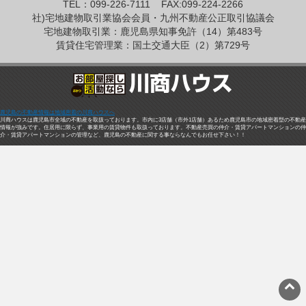
TEL：099-226-7111
FAX:099-224-2266
社)宅地建物取引業協会会員・九州不動産公正取引協議会
宅地建物取引業：鹿児島県知事免許（14）第483号
賃貸住宅管理業：国土交通大臣（2）第729号
鹿児島の不動産情報は地域密着の川商ハウスへ
川商ハウスは鹿児島市全域の不動産を取扱っております。市内に3店舗（市外1店舗）あるため鹿児島市の地域密着型の不動産
情報が強みです。住居用に限らず、事業用の賃貸物件も取扱っております。不動産売買の仲介・賃貸アパートマンションの仲
介・賃貸アパートマンションの管理など、鹿児島の不動産に関する事ならなんでもお任せ下さい！！