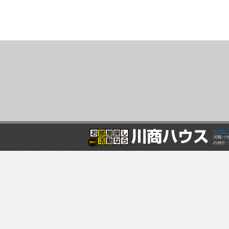
鹿児島
川商ハ
の仲介