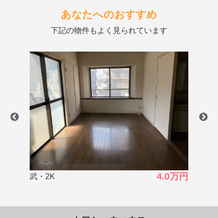
あなたへのおすすめ
下記の物件もよく見られています
0万円
3.5万円
武岡・2K
上