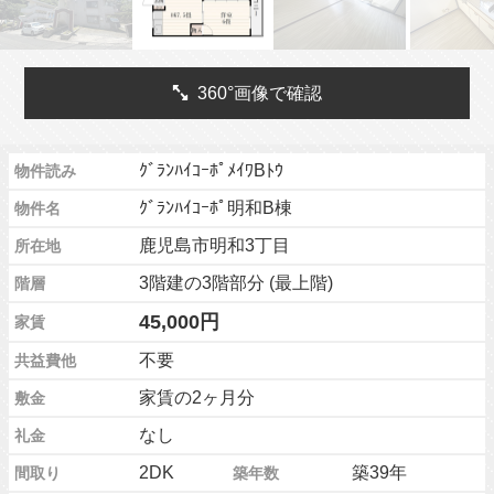
360°画像で確認
ｸﾞﾗﾝﾊｲｺｰﾎﾟﾒｲﾜBﾄｳ
物件読み
ｸﾞﾗﾝﾊｲｺｰﾎﾟ明和B棟
物件名
鹿児島市明和3丁目
所在地
3階建の3階部分 (最上階)
階層
45,000円
家賃
不要
共益費他
家賃の2ヶ月分
敷金
なし
礼金
2DK
築39年
間取り
築年数