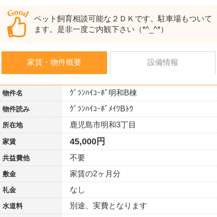
ペット飼育相談可能な２ＤＫです。駐車場もついて
ます。是非一度ご内観下さい（*^_^*）
家賃・物件概要
設備情報
ｸﾞﾗﾝﾊｲｺｰﾎﾟ明和B棟
物件名
ｸﾞﾗﾝﾊｲｺｰﾎﾟﾒｲﾜBﾄｳ
物件読み
鹿児島市明和3丁目
所在地
45,000円
家賃
不要
共益費他
家賃の2ヶ月分
敷金
なし
礼金
別途、実費となります
水道料