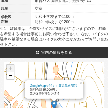
交通
市営バス 原良団地北 徒歩7分
空室
現況
明和小学校まで1100m
学校区
距離
明和中学校まで1200m
※1：駐輪場は、台数やサイズに制限がございますので、駐輪
を希望する場合は事前にお問い合わせ下さい。なお、バイクの
駐車を希望なさる場合はバイクの大小にかかわらずお問い合わ
せ下さい。
室内の情報を見る
+
−
×
GoogleMapを開く：鹿児島市明和
賃料合計45,000円 .
(2DK) 洋6/洋6/DK7.5