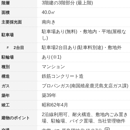
3階建の3階部分 (最上階)
階層
40.0㎡
面積
南向き
主要採光面
駐車場あり(無料) ・敷地内・平地(屋根な
駐車場
し)
駐車場2台目あり(駐車料別途)・敷地外
〃 2台目
あり(※1)
駐輪場
マンション
種別
鉄筋コンクリート造
構造
プロパンガス(南国殖産鹿児島支店ガス課)
ガス
築39年
築年
昭和62年4月
竣工
2沿線利用可、耐火構造、敷地内ごみ置き
建物の
ポイント
場、駐輪場、バイク置場、当社管理物件