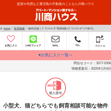
賃貸や売買など鹿児島の不動産のことなら川商ハウス
home
賃貸検索
物件詳細｜ｸﾞﾗﾝﾊｲｺｰﾎﾟ明和B棟 (ｸﾞﾗﾝﾊｲｺｰﾎﾟﾒｲﾜBﾄｳ)
TEL
お気に入り
LINEでシェア
MAIL
スクショ
♥お気に入り一覧へ
問合せコード：
3077-0306
情報更新日：
2025年1月4日
小型犬、猫どちらでも飼育相談可能な物件