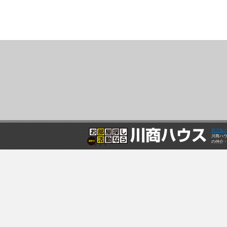
鹿児島
川商ハ
の仲介