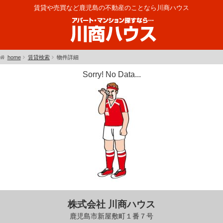
賃貸や売買など鹿児島の不動産のことなら川商ハウス
home
賃貸検索
物件詳細
Sorry! No Data...
株式会社 川商ハウス
鹿児島市新屋敷町１番７号