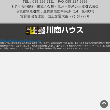
TEL：099-226-7111
FAX:099-224-2266
社)宅地建物取引業協会会員・九州不動産公正取引協議会
宅地建物取引業：鹿児島県知事免許（14）第483号
賃貸住宅管理業：国土交通大臣（2）第729号
鹿児島の不動産情報は地域密着の川商ハウスへ
川商ハウスは鹿児島市全域の不動産を取扱っております。市内に3店舗（市外1店舗）あるため鹿児島市の地域密着型の不動産
情報が強みです。住居用に限らず、事業用の賃貸物件も取扱っております。不動産売買の仲介・賃貸アパートマンションの仲
介・賃貸アパートマンションの管理など、鹿児島の不動産に関する事ならなんでもお任せ下さい！！