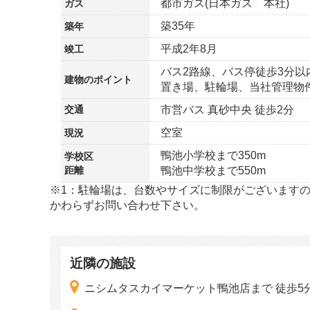
都市ガス(日本ガス 本社)
ガス
築35年
築年
平成2年8月
竣工
バス2路線、バス停徒歩3分
建物の
ポイント
置き場、駐輪場、当社管理物
交通
市営バス 真砂中央 徒歩2分
空室
現況
鴨池小学校まで350m
学校区
距離
鴨池中学校まで550m
※1：駐輪場は、台数やサイズに制限がございます
かわらずお問い合わせ下さい。
近隣の施設
ニシムタスカイマーケット鴨池店まで 徒歩5分