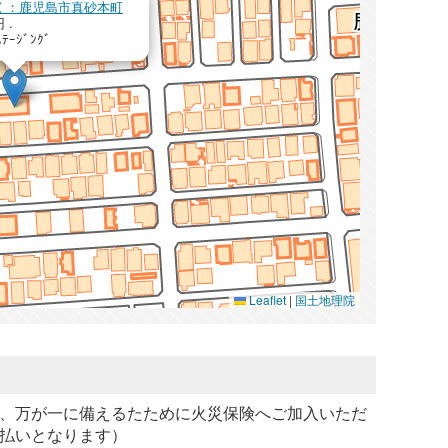
を開く：鹿児島市真砂本町
 .
ｽﾃｰｼﾞﾝｸﾞ
Leaflet
|
国土地理院
、万が一に備えるたために火災保険へご加入いただ
払いとなります）