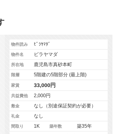
す
ﾋﾞﾗﾔﾏﾀﾞ
物件読み
ビラヤマダ
物件名
鹿児島市真砂本町
所在地
5階建の5階部分 (最上階)
階層
33,000円
家賃
2,000円
共益費他
なし（別途保証契約が必要）
敷金
なし
礼金
1K
築35年
間取り
築年数