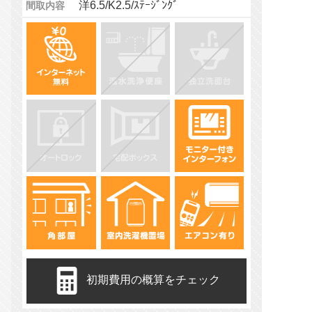
洋6.5/K2.5/ｽﾃｰｼﾞﾝｸﾞ
間取内容
初期費用の概算をチェック