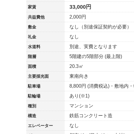
33,000円
家賃
2,000円
共益費他
なし（別途保証契約が必要）
敷金
なし
礼金
別途、実費となります
水道料
5階建の5階部分 (最上階)
階層
20.3㎡
面積
東南向き
主要採光面
8,800円 (消費税込)・敷地内
駐車場
あり(※1)
駐輪場
マンション
種別
鉄筋コンクリート造
構造
なし
エレベーター