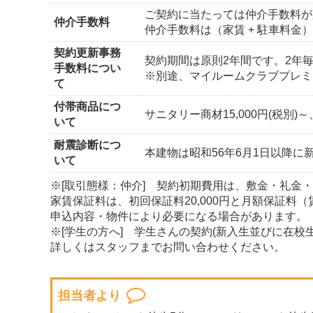
ご契約に当たっては仲介手数料が
仲介手数料
仲介手数料は（家賃 + 駐車料金
契約更新事務
契約期間は原則2年間です。2年毎
手数料につい
※別途、マイルームクラブプレミ
て
付帯商品につ
サニタリー商材15,000円(税別)～
いて
耐震診断につ
本建物は昭和56年6月1日以降
いて
※[取引態様：仲介] 契約初期費用は、敷金・礼金
家賃保証料は、初回保証料20,000円と月額保証料
申込内容・物件により必要になる場合があります。
※[学生の方へ] 学生さんの契約(新入生並びに在
詳しくはスタッフまでお問い合わせください。
担当者より