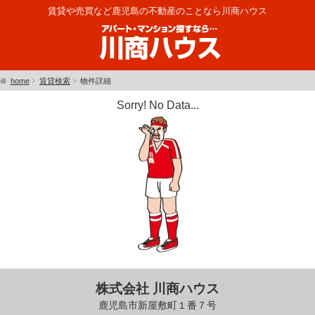
賃貸や売買など鹿児島の不動産のことなら川商ハウス
home
賃貸検索
物件詳細
Sorry! No Data...
株式会社 川商ハウス
鹿児島市新屋敷町１番７号