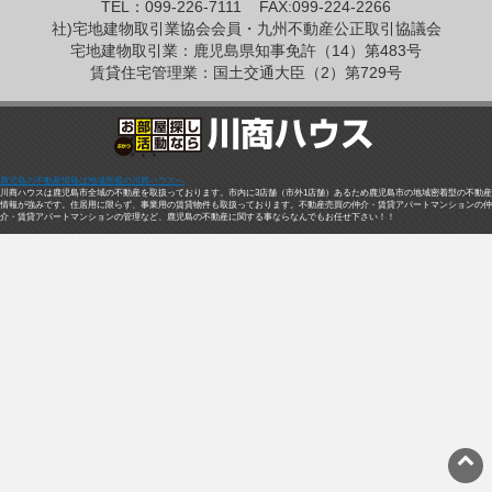
TEL：099-226-7111
FAX:099-224-2266
社)宅地建物取引業協会会員・九州不動産公正取引協議会
宅地建物取引業：鹿児島県知事免許（14）第483号
賃貸住宅管理業：国土交通大臣（2）第729号
鹿児島の不動産情報は地域密着の川商ハウスへ
川商ハウスは鹿児島市全域の不動産を取扱っております。市内に3店舗（市外1店舗）あるため鹿児島市の地域密着型の不動産
情報が強みです。住居用に限らず、事業用の賃貸物件も取扱っております。不動産売買の仲介・賃貸アパートマンションの仲
介・賃貸アパートマンションの管理など、鹿児島の不動産に関する事ならなんでもお任せ下さい！！