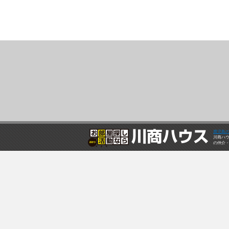
鹿児島
川商ハ
の仲介