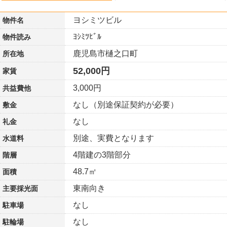
ヨシミツビル
物件名
ﾖｼﾐﾂﾋﾞﾙ
物件読み
鹿児島市樋之口町
所在地
52,000円
家賃
3,000円
共益費他
なし（別途保証契約が必要）
敷金
なし
礼金
別途、実費となります
水道料
4階建の3階部分
階層
48.7㎡
面積
東南向き
主要採光面
なし
駐車場
なし
駐輪場