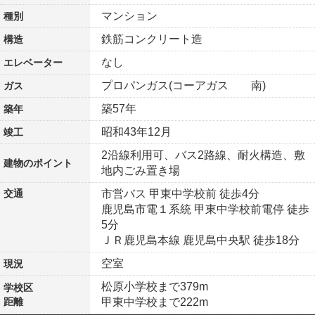
マンション
種別
鉄筋コンクリート造
構造
なし
エレベーター
プロパンガス(コーアガス 南)
ガス
築57年
築年
昭和43年12月
竣工
2沿線利用可、バス2路線、耐火構造、敷
建物の
ポイント
地内ごみ置き場
交通
市営バス 甲東中学校前 徒歩4分
鹿児島市電１系統 甲東中学校前電停 徒歩
5分
ＪＲ鹿児島本線 鹿児島中央駅 徒歩18分
空室
現況
松原小学校まで379m
学校区
距離
甲東中学校まで222m