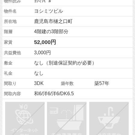
ﾖｼﾐﾂﾋﾞﾙ
物件読み
ヨシミツビル
物件名
鹿児島市樋之口町
所在地
4階建の3階部分
階層
52,000円
家賃
3,000円
共益費他
なし（別途保証契約が必要）
敷金
なし
礼金
3DK
築57年
間取り
築年数
和6/洋6/洋6/DK6.5
間取内容