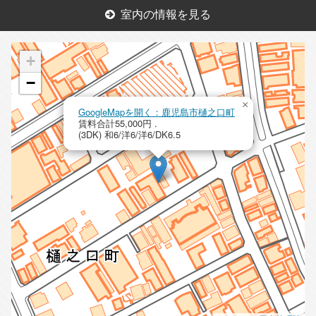
室内の情報を見る
+
−
×
GoogleMapを開く：鹿児島市樋之口町
賃料合計55,000円 .
(3DK) 和6/洋6/洋6/DK6.5