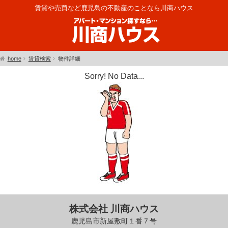
賃貸や売買など鹿児島の不動産のことなら川商ハウス
home
賃貸検索
物件詳細
Sorry! No Data...
株式会社 川商ハウス
鹿児島市新屋敷町１番７号