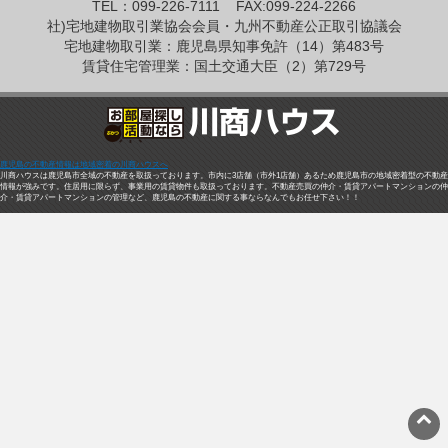
TEL：099-226-7111
FAX:099-224-2266
社)宅地建物取引業協会会員・九州不動産公正取引協議会
宅地建物取引業：鹿児島県知事免許（14）第483号
賃貸住宅管理業：国土交通大臣（2）第729号
鹿児島の不動産情報は地域密着の川商ハウスへ
川商ハウスは鹿児島市全域の不動産を取扱っております。市内に3店舗（市外1店舗）あるため鹿児島市の地域密着型の不動産
情報が強みです。住居用に限らず、事業用の賃貸物件も取扱っております。不動産売買の仲介・賃貸アパートマンションの仲
介・賃貸アパートマンションの管理など、鹿児島の不動産に関する事ならなんでもお任せ下さい！！