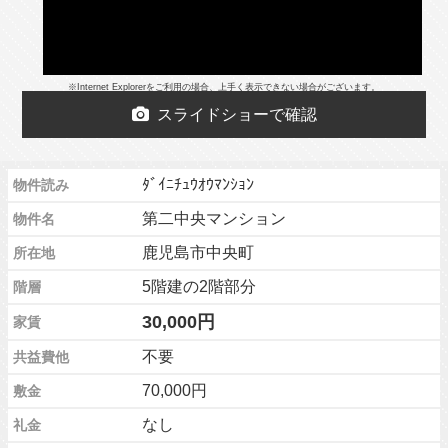
※Internet Explorerをご利用の場合、上手く表示できない場合がございます。
スライドショーで確認
ﾀﾞｲﾆﾁｭｳｵｳﾏﾝｼｮﾝ
物件読み
第二中央マンション
物件名
鹿児島市中央町
所在地
5階建の2階部分
階層
30,000円
家賃
不要
共益費他
70,000円
敷金
なし
礼金