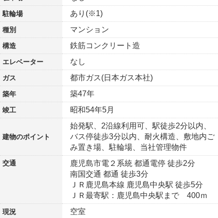
あり(※1)
駐輪場
マンション
種別
鉄筋コンクリート造
構造
なし
エレベーター
都市ガス(日本ガス本社)
ガス
築47年
築年
昭和54年5月
竣工
始発駅、2沿線利用可、駅徒歩2分以内、
バス停徒歩3分以内、耐火構造、敷地内ご
建物の
ポイント
み置き場、駐輪場、当社管理物件
交通
鹿児島市電２系統 都通電停 徒歩2分
南国交通 都通 徒歩3分
ＪＲ鹿児島本線 鹿児島中央駅 徒歩5分
ＪＲ最寄駅：鹿児島中央駅まで 400ｍ
空室
現況