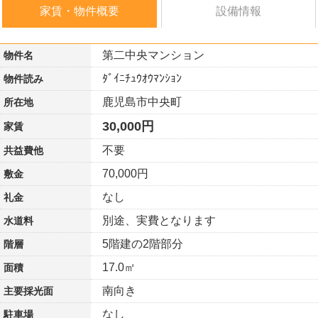
家賃・物件概要
設備情報
第二中央マンション
物件名
ﾀﾞｲﾆﾁｭｳｵｳﾏﾝｼｮﾝ
物件読み
鹿児島市中央町
所在地
30,000円
家賃
不要
共益費他
70,000円
敷金
なし
礼金
別途、実費となります
水道料
5階建の2階部分
階層
17.0㎡
面積
南向き
主要採光面
なし
駐車場