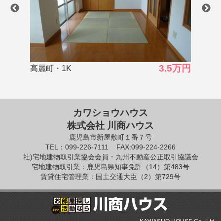
.5万円
2.8万円
荒田・1K
下
カワショウハウス
株式会社 川商ハウス
鹿児島市新屋敷町１番７号
TEL：099-226-7111
FAX:099-224-2266
社)宅地建物取引業協会会員・九州不動産公正取引協議会
宅地建物取引業：鹿児島県知事免許（14）第483号
賃貸住宅管理業：国土交通大臣（2）第729号