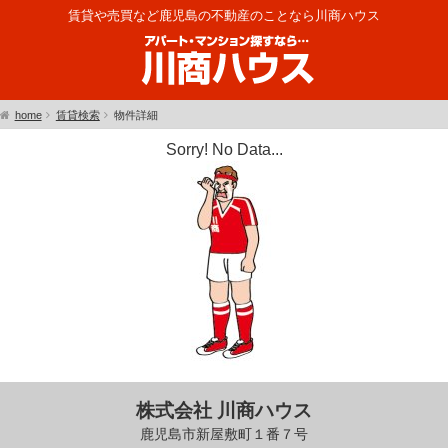
賃貸や売買など鹿児島の不動産のことなら川商ハウス
home
賃貸検索
物件詳細
Sorry! No Data...
株式会社 川商ハウス
鹿児島市新屋敷町１番７号