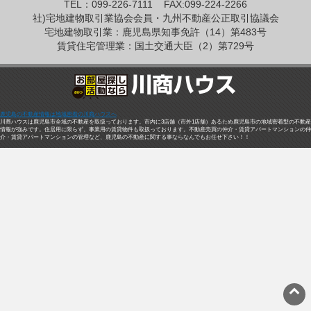
TEL：099-226-7111
FAX:099-224-2266
社)宅地建物取引業協会会員・九州不動産公正取引協議会
宅地建物取引業：鹿児島県知事免許（14）第483号
賃貸住宅管理業：国土交通大臣（2）第729号
鹿児島の不動産情報は地域密着の川商ハウスへ
川商ハウスは鹿児島市全域の不動産を取扱っております。市内に3店舗（市外1店舗）あるため鹿児島市の地域密着型の不動産
情報が強みです。住居用に限らず、事業用の賃貸物件も取扱っております。不動産売買の仲介・賃貸アパートマンションの仲
介・賃貸アパートマンションの管理など、鹿児島の不動産に関する事ならなんでもお任せ下さい！！