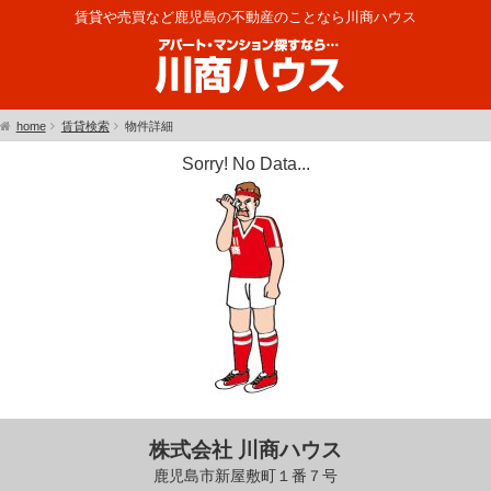
賃貸や売買など鹿児島の不動産のことなら川商ハウス
home
賃貸検索
物件詳細
Sorry! No Data...
株式会社 川商ハウス
鹿児島市新屋敷町１番７号