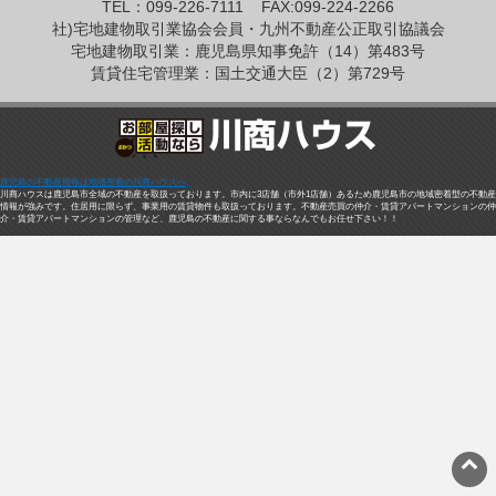
TEL：099-226-7111
FAX:099-224-2266
社)宅地建物取引業協会会員・九州不動産公正取引協議会
宅地建物取引業：鹿児島県知事免許（14）第483号
賃貸住宅管理業：国土交通大臣（2）第729号
鹿児島の不動産情報は地域密着の川商ハウスへ
川商ハウスは鹿児島市全域の不動産を取扱っております。市内に3店舗（市外1店舗）あるため鹿児島市の地域密着型の不動産
情報が強みです。住居用に限らず、事業用の賃貸物件も取扱っております。不動産売買の仲介・賃貸アパートマンションの仲
介・賃貸アパートマンションの管理など、鹿児島の不動産に関する事ならなんでもお任せ下さい！！