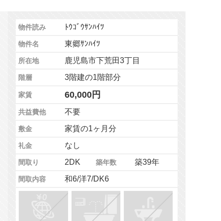
ﾄｳｺﾞｳｻﾝﾊｲﾂ
物件読み
東郷ｻﾝﾊｲﾂ
物件名
鹿児島市下荒田3丁目
所在地
3階建の1階部分
階層
60,000円
家賃
不要
共益費他
家賃の1ヶ月分
敷金
なし
礼金
2DK
築39年
間取り
築年数
和6/洋7/DK6
間取内容