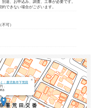
、別途、お申込み、調査、工事が必要です。
契約できない場合がございます。
（不可）
×
pを開く：鹿児島市下荒田
円 .
DK6