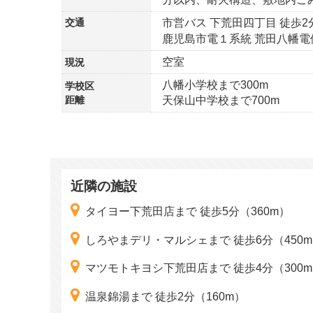
交通
市営バス 下荒田四丁目 徒歩2
鹿児島市電１系統 荒田八幡電
空室
現況
八幡小学校まで300m
学校区
距離
天保山中学校まで700m
近隣の施設
タイヨー下荒田店まで 徒歩5分（360m）
しろやまデリ・マルシェまで 徒歩6分（450
マツモトキヨシ下荒田店まで 徒歩4分（300
温泉錦湯まで 徒歩2分（160m）