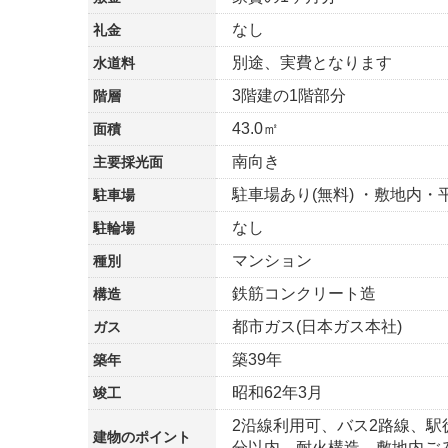
なし
礼金
別途、実費となります
水道料
3階建の1階部分
階層
43.0㎡
面積
南向き
主要採光面
駐車場あり(無料) ・敷地内・
駐車場
なし
駐輪場
マンション
種別
鉄筋コンクリート造
構造
都市ガス(日本ガス本社)
ガス
築39年
築年
昭和62年3月
竣工
2沿線利用可、バス2路線、駅
建物の
ポイント
分以内、耐火構造、敷地内ご