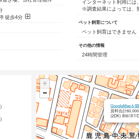
インターネット利用には
※調査結果によっては、
分
停 徒歩4分
ペット飼育について
ペット飼育はできません
その他の情報
24時間管理
+
−
GoogleMa
m）
賃料合計60,000
(2DK) 和6/洋7/
m）