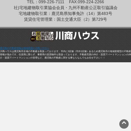
TEL：099-226-7111
FAX:099-224-2266
社)宅地建物取引業協会会員・九州不動産公正取引協議会
宅地建物取引業：鹿児島県知事免許（14）第483号
賃貸住宅管理業：国土交通大臣（2）第729号
鹿児島の不動産情報は地域密着の川商ハウスへ
川商ハウスは鹿児島市全域の不動産を取扱っております。市内に3店舗（市外1店舗）あるため鹿児島市の地域密着型の不動産
情報が強みです。住居用に限らず、事業用の賃貸物件も取扱っております。不動産売買の仲介・賃貸アパートマンションの仲
介・賃貸アパートマンションの管理など、鹿児島の不動産に関する事ならなんでもお任せ下さい！！