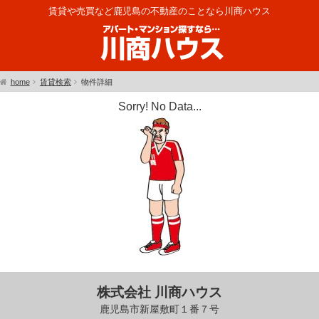
賃貸や売買など鹿児島の不動産のことなら川商ハウス
home
賃貸検索
物件詳細
Sorry! No Data...
株式会社 川商ハウス
鹿児島市新屋敷町１番７号