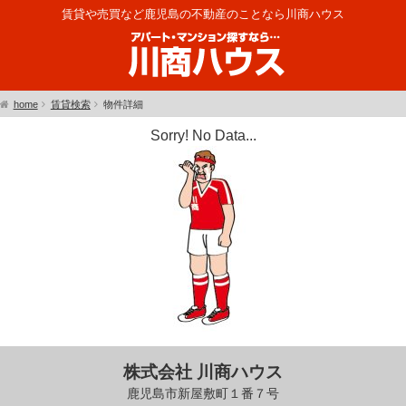
賃貸や売買など鹿児島の不動産のことなら川商ハウス
home
賃貸検索
物件詳細
Sorry! No Data...
株式会社 川商ハウス
鹿児島市新屋敷町１番７号