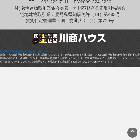
TEL：099-226-7111
FAX:099-224-2266
社)宅地建物取引業協会会員・九州不動産公正取引協議会
宅地建物取引業：鹿児島県知事免許（14）第483号
賃貸住宅管理業：国土交通大臣（2）第729号
鹿児島の不動産情報は地域密着の川商ハウスへ
川商ハウスは鹿児島市全域の不動産を取扱っております。市内に3店舗（市外1店舗）あるため鹿児島市の地域密着型の不動産
情報が強みです。住居用に限らず、事業用の賃貸物件も取扱っております。不動産売買の仲介・賃貸アパートマンションの仲
介・賃貸アパートマンションの管理など、鹿児島の不動産に関する事ならなんでもお任せ下さい！！