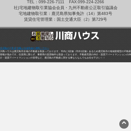
TEL：099-226-7111
FAX:099-224-2266
社)宅地建物取引業協会会員・九州不動産公正取引協議会
宅地建物取引業：鹿児島県知事免許（14）第483号
賃貸住宅管理業：国土交通大臣（2）第729号
鹿児島の不動産情報は地域密着の川商ハウスへ
川商ハウスは鹿児島市全域の不動産を取扱っております。市内に3店舗（市外1店舗）あるため鹿児島市の地域密着型の不動産
情報が強みです。住居用に限らず、事業用の賃貸物件も取扱っております。不動産売買の仲介・賃貸アパートマンションの仲
介・賃貸アパートマンションの管理など、鹿児島の不動産に関する事ならなんでもお任せ下さい！！