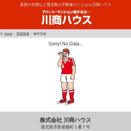
賃貸や売買など鹿児島の不動産のことなら川商ハウス
home
賃貸検索
物件詳細
Sorry! No Data...
株式会社 川商ハウス
鹿児島市新屋敷町１番７号