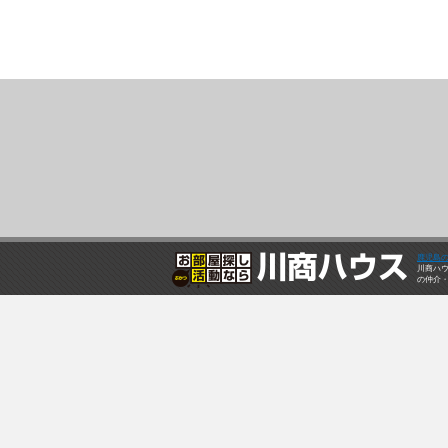
鹿児島
川商ハ
の仲介