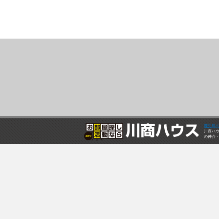
鹿児島
川商ハ
の仲介