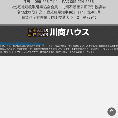
TEL：099-226-7111
FAX:099-224-2266
社)宅地建物取引業協会会員・九州不動産公正取引協議会
宅地建物取引業：鹿児島県知事免許（14）第483号
賃貸住宅管理業：国土交通大臣（2）第729号
鹿児島の不動産情報は地域密着の川商ハウスへ
川商ハウスは鹿児島市全域の不動産を取扱っております。市内に3店舗（市外1店舗）あるため鹿児島市の地域密着型の不動産
情報が強みです。住居用に限らず、事業用の賃貸物件も取扱っております。不動産売買の仲介・賃貸アパートマンションの仲
介・賃貸アパートマンションの管理など、鹿児島の不動産に関する事ならなんでもお任せ下さい！！