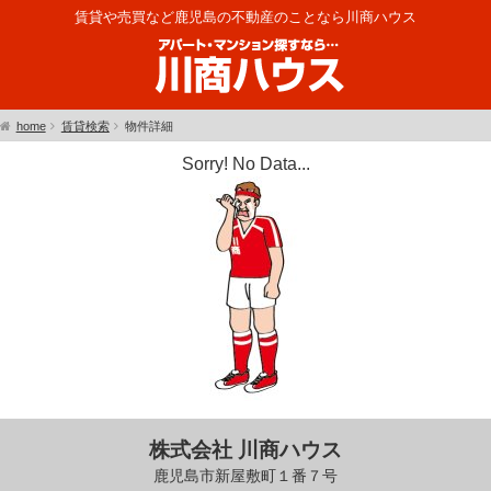
賃貸や売買など鹿児島の不動産のことなら川商ハウス
home
賃貸検索
物件詳細
Sorry! No Data...
株式会社 川商ハウス
鹿児島市新屋敷町１番７号