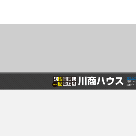
鹿児島
川商ハ
の仲介