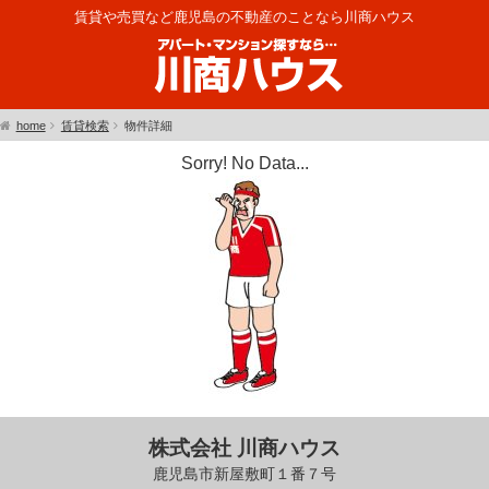
賃貸や売買など鹿児島の不動産のことなら川商ハウス
home
賃貸検索
物件詳細
Sorry! No Data...
株式会社 川商ハウス
鹿児島市新屋敷町１番７号