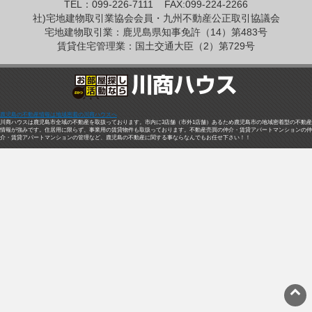
TEL：099-226-7111
FAX:099-224-2266
社)宅地建物取引業協会会員・九州不動産公正取引協議会
宅地建物取引業：鹿児島県知事免許（14）第483号
賃貸住宅管理業：国土交通大臣（2）第729号
鹿児島の不動産情報は地域密着の川商ハウスへ
川商ハウスは鹿児島市全域の不動産を取扱っております。市内に3店舗（市外1店舗）あるため鹿児島市の地域密着型の不動産
情報が強みです。住居用に限らず、事業用の賃貸物件も取扱っております。不動産売買の仲介・賃貸アパートマンションの仲
介・賃貸アパートマンションの管理など、鹿児島の不動産に関する事ならなんでもお任せ下さい！！