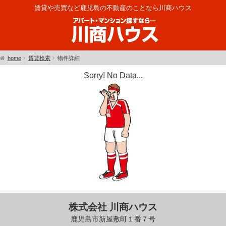
賃貸や売買など鹿児島の不動産のことなら川商ハウス
home
賃貸検索
物件詳細
Sorry! No Data...
株式会社 川商ハウス
鹿児島市新屋敷町１番７号