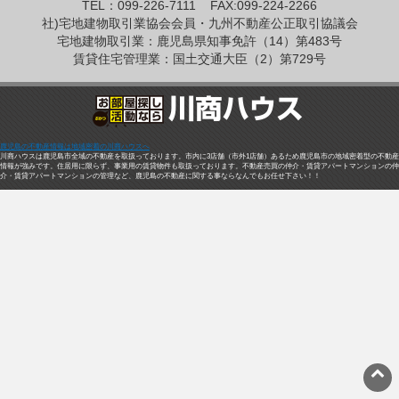
TEL：099-226-7111
FAX:099-224-2266
社)宅地建物取引業協会会員・九州不動産公正取引協議会
宅地建物取引業：鹿児島県知事免許（14）第483号
賃貸住宅管理業：国土交通大臣（2）第729号
鹿児島の不動産情報は地域密着の川商ハウスへ
川商ハウスは鹿児島市全域の不動産を取扱っております。市内に3店舗（市外1店舗）あるため鹿児島市の地域密着型の不動産
情報が強みです。住居用に限らず、事業用の賃貸物件も取扱っております。不動産売買の仲介・賃貸アパートマンションの仲
介・賃貸アパートマンションの管理など、鹿児島の不動産に関する事ならなんでもお任せ下さい！！