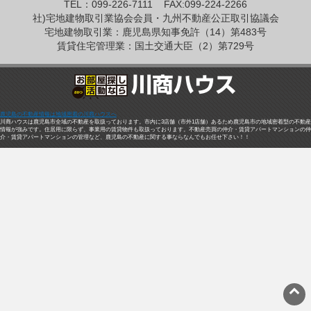
TEL：099-226-7111
FAX:099-224-2266
社)宅地建物取引業協会会員・九州不動産公正取引協議会
宅地建物取引業：鹿児島県知事免許（14）第483号
賃貸住宅管理業：国土交通大臣（2）第729号
鹿児島の不動産情報は地域密着の川商ハウスへ
川商ハウスは鹿児島市全域の不動産を取扱っております。市内に3店舗（市外1店舗）あるため鹿児島市の地域密着型の不動産
情報が強みです。住居用に限らず、事業用の賃貸物件も取扱っております。不動産売買の仲介・賃貸アパートマンションの仲
介・賃貸アパートマンションの管理など、鹿児島の不動産に関する事ならなんでもお任せ下さい！！