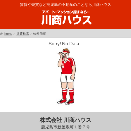
賃貸や売買など鹿児島の不動産のことなら川商ハウス
home
賃貸検索
物件詳細
Sorry! No Data...
株式会社 川商ハウス
鹿児島市新屋敷町１番７号