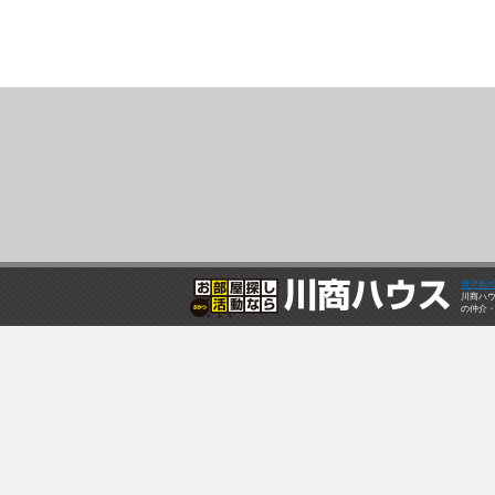
鹿児島
川商ハ
の仲介