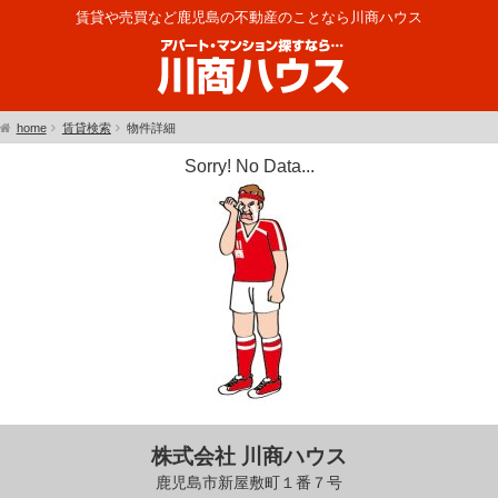
賃貸や売買など鹿児島の不動産のことなら川商ハウス
home
賃貸検索
物件詳細
Sorry! No Data...
株式会社 川商ハウス
鹿児島市新屋敷町１番７号