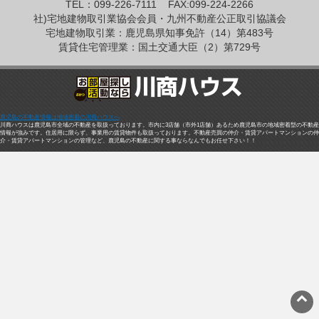
TEL：099-226-7111
FAX:099-224-2266
社)宅地建物取引業協会会員・九州不動産公正取引協議会
宅地建物取引業：鹿児島県知事免許（14）第483号
賃貸住宅管理業：国土交通大臣（2）第729号
鹿児島の不動産情報は地域密着の川商ハウスへ
川商ハウスは鹿児島市全域の不動産を取扱っております。市内に3店舗（市外1店舗）あるため鹿児島市の地域密着型の不動産
情報が強みです。住居用に限らず、事業用の賃貸物件も取扱っております。不動産売買の仲介・賃貸アパートマンションの仲
介・賃貸アパートマンションの管理など、鹿児島の不動産に関する事ならなんでもお任せ下さい！！