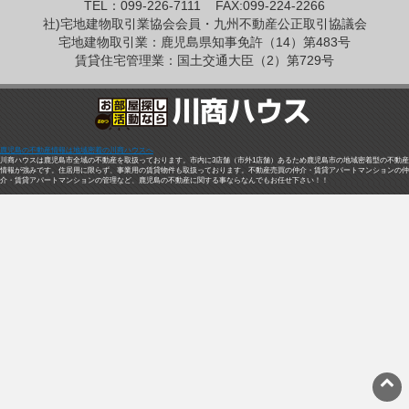
TEL：099-226-7111
FAX:099-224-2266
社)宅地建物取引業協会会員・九州不動産公正取引協議会
宅地建物取引業：鹿児島県知事免許（14）第483号
賃貸住宅管理業：国土交通大臣（2）第729号
鹿児島の不動産情報は地域密着の川商ハウスへ
川商ハウスは鹿児島市全域の不動産を取扱っております。市内に3店舗（市外1店舗）あるため鹿児島市の地域密着型の不動産
情報が強みです。住居用に限らず、事業用の賃貸物件も取扱っております。不動産売買の仲介・賃貸アパートマンションの仲
介・賃貸アパートマンションの管理など、鹿児島の不動産に関する事ならなんでもお任せ下さい！！