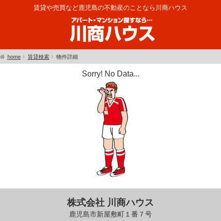
賃貸や売買など鹿児島の不動産のことなら川商ハウス
home
賃貸検索
物件詳細
Sorry! No Data...
株式会社 川商ハウス
鹿児島市新屋敷町１番７号