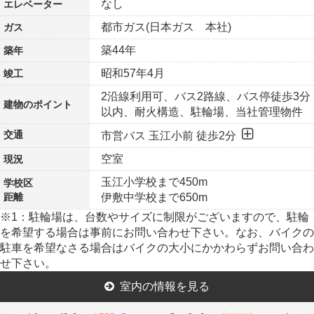
なし
エレベーター
都市ガス(日本ガス 本社)
ガス
築44年
築年
昭和57年4月
竣工
2沿線利用可、バス2路線、バス停徒歩3分
建物の
ポイント
以内、耐火構造、駐輪場、当社管理物件
交通
市営バス 玉江小前 徒歩2分
空室
現況
玉江小学校まで450m
学校区
距離
伊敷中学校まで650m
※1：駐輪場は、台数やサイズに制限がございますので、駐輪
を希望する場合は事前にお問い合わせ下さい。なお、バイクの
駐車を希望なさる場合はバイクの大小にかかわらずお問い合わ
せ下さい。
室内の情報を見る