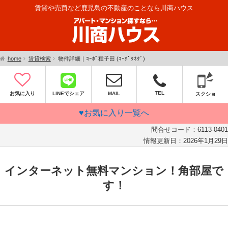
賃貸や売買など鹿児島の不動産のことなら川商ハウス
home
賃貸検索
物件詳細｜ｺｰﾎﾟ種子田 (ｺｰﾎﾟﾀﾈﾀﾞ)
TEL
お気に入り
LINEでシェア
MAIL
スクショ
♥お気に入り一覧へ
問合せコード：
6113-0401
情報更新日：
2026年1月29日
インターネット無料マンション！角部屋で
す！