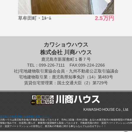
2.5万円
草牟田・1ﾙｰﾑ
カワショウハウス
株式会社 川商ハウス
鹿児島市新屋敷町１番７号
TEL：099-226-7111
FAX:099-224-2266
社)宅地建物取引業協会会員・九州不動産公正取引協議会
宅地建物取引業：鹿児島県知事免許（14）第483号
賃貸住宅管理業：国土交通大臣（2）第729号
KAWASHO HOUSE Co., Ltd.
鹿児島の不動産情報は地域密着の川商ハウスへ
川商ハウスは鹿児島市全域の不動産を取扱っております。市内に3店舗（市外1店舗）あるため鹿児島市の地域密着型の不動産
情報が強みです。住居用に限らず、事業用の賃貸物件も取扱っております。不動産売買の仲介・賃貸アパートマンションの仲
介・賃貸アパートマンションの管理など、鹿児島の不動産に関する事ならなんでもお任せ下さい！！