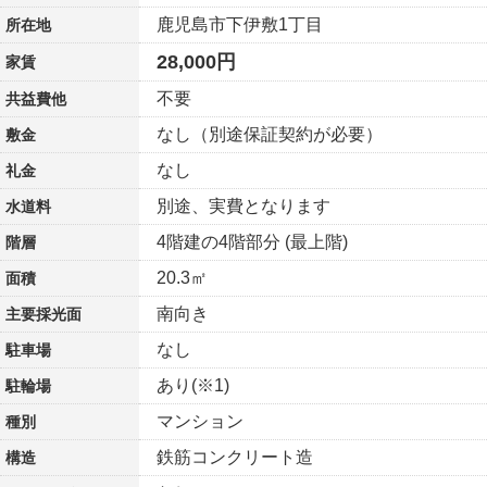
鹿児島市下伊敷1丁目
所在地
28,000円
家賃
不要
共益費他
なし（別途保証契約が必要）
敷金
なし
礼金
別途、実費となります
水道料
4階建の4階部分 (最上階)
階層
20.3㎡
面積
南向き
主要採光面
なし
駐車場
あり(※1)
駐輪場
マンション
種別
鉄筋コンクリート造
構造