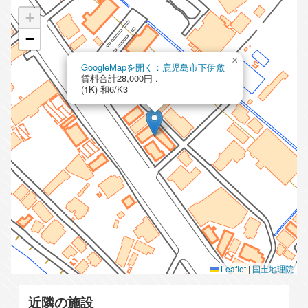
+
−
×
GoogleMapを開く：鹿児島市下伊敷
賃料合計28,000円 .
(1K) 和6/K3
Leaflet
|
国土地理院
近隣の施設