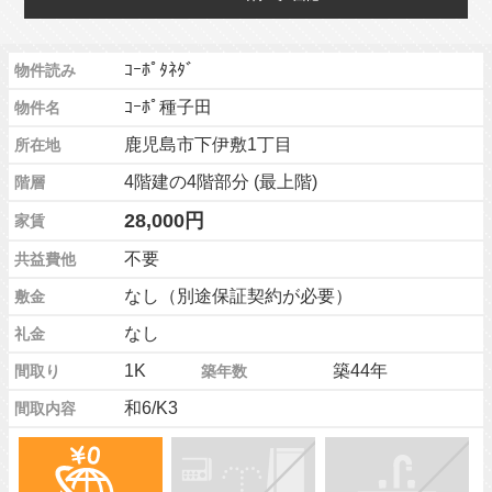
ｺｰﾎﾟﾀﾈﾀﾞ
物件読み
ｺｰﾎﾟ種子田
物件名
鹿児島市下伊敷1丁目
所在地
4階建の4階部分 (最上階)
階層
28,000円
家賃
不要
共益費他
なし（別途保証契約が必要）
敷金
なし
礼金
1K
築44年
間取り
築年数
和6/K3
間取内容