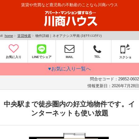
賃貸や売買など鹿児島の不動産のことなら川商ハウス
home
賃貸検索
物件詳細｜ネオアクシス甲南 (ﾈｵｱｸｼｽｺｳﾅﾝ)
TEL
お気に入り
LINEでシェア
MAIL
スクショ
♥お気に入り一覧へ
問合せコード：
29852-0602
情報更新日：
2026年7月28日
中央駅まで徒歩圏内の好立地物件です。イ
ンターネットも使い放題