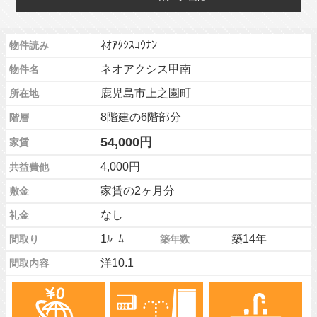
ﾈｵｱｸｼｽｺｳﾅﾝ
物件読み
ネオアクシス甲南
物件名
鹿児島市上之園町
所在地
8階建の6階部分
階層
54,000円
家賃
4,000円
共益費他
家賃の2ヶ月分
敷金
なし
礼金
1ﾙｰﾑ
築14年
間取り
築年数
洋10.1
間取内容