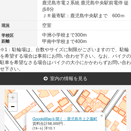
鹿児島市電２系統 鹿児島中央駅前電停 徒
歩8分
ＪＲ最寄駅：鹿児島中央駅まで 600ｍ
空室
現況
中洲小学校まで300m
学校区
距離
甲南中学校まで400m
※1：駐輪場は、台数やサイズに制限がございますので、駐輪
を希望する場合は事前にお問い合わせ下さい。なお、バイクの
駐車を希望なさる場合はバイクの大小にかかわらずお問い合わ
せ下さい。
室内の情報を見る
+
−
×
GoogleMapを開く：鹿児島市上之園町
賃料合計58,000円 .
(1ﾙｰﾑ) 洋10.1