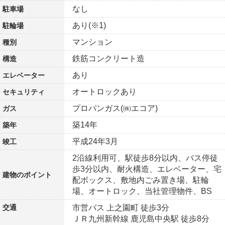
なし
駐車場
あり(※1)
駐輪場
マンション
種別
鉄筋コンクリート造
構造
あり
エレベーター
オートロックあり
セキュリティ
プロパンガス(㈱エコア)
ガス
築14年
築年
平成24年3月
竣工
2沿線利用可、駅徒歩8分以内、バス停徒
歩3分以内、耐火構造、エレベーター、宅
建物の
ポイント
配ボックス、敷地内ごみ置き場、駐輪
場、オートロック、当社管理物件、BS
交通
市営バス 上之園町 徒歩3分
ＪＲ九州新幹線 鹿児島中央駅 徒歩8分