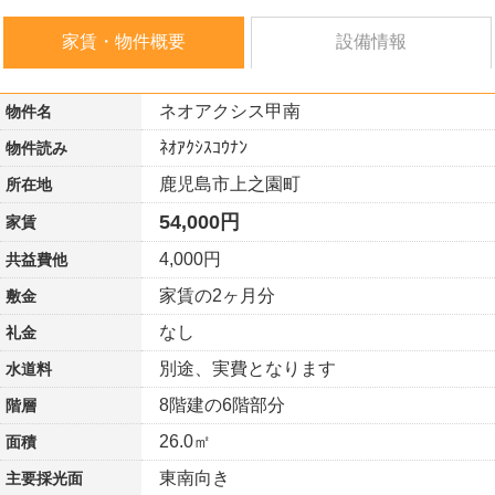
家賃・物件概要
設備情報
ネオアクシス甲南
物件名
ﾈｵｱｸｼｽｺｳﾅﾝ
物件読み
鹿児島市上之園町
所在地
54,000円
家賃
4,000円
共益費他
家賃の2ヶ月分
敷金
なし
礼金
別途、実費となります
水道料
8階建の6階部分
階層
26.0㎡
面積
東南向き
主要採光面