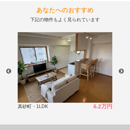
あなたへのおすすめ
下記の物件もよく見られています
2万円
3.5万円
郡元町・1K
郡元