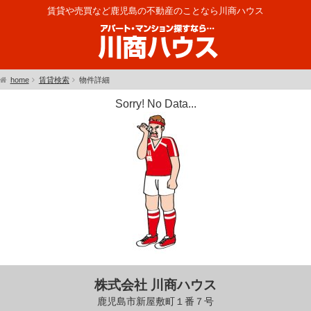
賃貸や売買など鹿児島の不動産のことなら川商ハウス
home
賃貸検索
物件詳細
Sorry! No Data...
株式会社 川商ハウス
鹿児島市新屋敷町１番７号