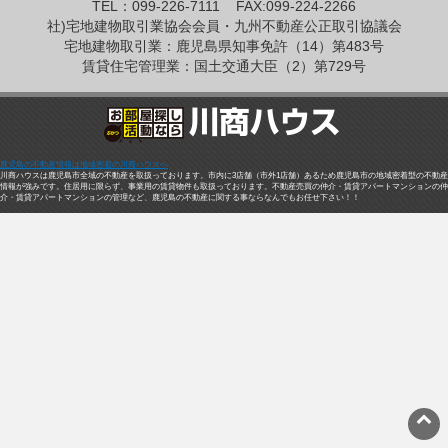
TEL：099-226-7111
FAX:099-224-2266
社)宅地建物取引業協会会員・九州不動産公正取引協議会
宅地建物取引業：鹿児島県知事免許（14）第483号
賃貸住宅管理業：国土交通大臣（2）第729号
鹿児島の不動産情報は地域密着の川商ハウスへ
川商ハウスは鹿児島市全域の不動産を取扱っております。市内に3店舗（市外1店舗）あるため鹿児島市の地域密着型の不動産
情報が強みです。住居用に限らず、事業用の賃貸物件も取扱っております。不動産売買の仲介・賃貸アパートマンションの仲
介・賃貸アパートマンションの管理など、鹿児島の不動産に関する事ならなんでもお任せ下さい！！