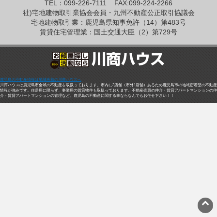
TEL：099-226-7111
FAX:099-224-2266
社)宅地建物取引業協会会員・九州不動産公正取引協議会
宅地建物取引業：鹿児島県知事免許（14）第483号
賃貸住宅管理業：国土交通大臣（2）第729号
鹿児島の不動産情報は地域密着の川商ハウスへ
川商ハウスは鹿児島市全域の不動産を取扱っております。市内に3店舗（市外1店舗）あるため鹿児島市の地域密着型の不動産
情報が強みです。住居用に限らず、事業用の賃貸物件も取扱っております。不動産売買の仲介・賃貸アパートマンションの仲
介・賃貸アパートマンションの管理など、鹿児島の不動産に関する事ならなんでもお任せ下さい！！