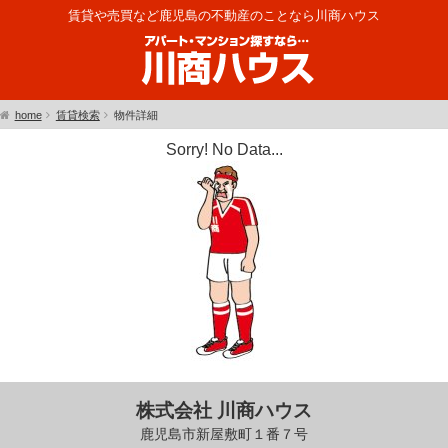
賃貸や売買など鹿児島の不動産のことなら川商ハウス
home
賃貸検索
物件詳細
Sorry! No Data...
株式会社 川商ハウス
鹿児島市新屋敷町１番７号