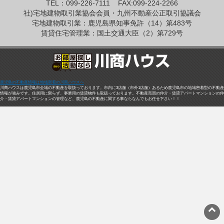
TEL：099-226-7111
FAX:099-224-2266
社)宅地建物取引業協会会員・九州不動産公正取引協議会
宅地建物取引業：鹿児島県知事免許（14）第483号
賃貸住宅管理業：国土交通大臣（2）第729号
鹿児島の不動産情報は地域密着の川商ハウスへ
川商ハウスは鹿児島市全域の不動産を取扱っております。市内に3店舗（市外1店舗）あるため鹿児島市の地域密着型の不動産
情報が強みです。住居用に限らず、事業用の賃貸物件も取扱っております。不動産売買の仲介・賃貸アパートマンションの仲
介・賃貸アパートマンションの管理など、鹿児島の不動産に関する事ならなんでもお任せ下さい！！