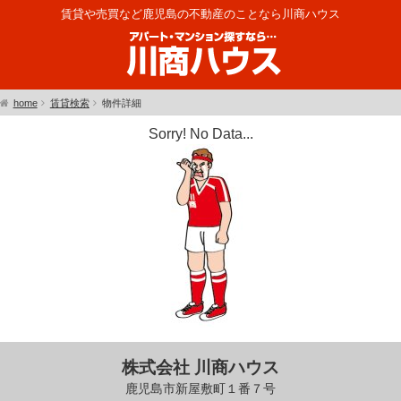
賃貸や売買など鹿児島の不動産のことなら川商ハウス
home
賃貸検索
物件詳細
Sorry! No Data...
株式会社 川商ハウス
鹿児島市新屋敷町１番７号