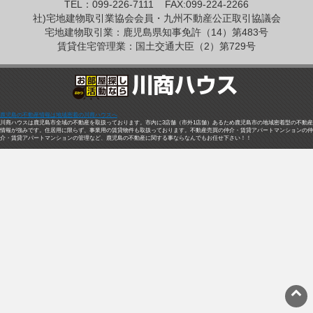
TEL：099-226-7111
FAX:099-224-2266
社)宅地建物取引業協会会員・九州不動産公正取引協議会
宅地建物取引業：鹿児島県知事免許（14）第483号
賃貸住宅管理業：国土交通大臣（2）第729号
鹿児島の不動産情報は地域密着の川商ハウスへ
川商ハウスは鹿児島市全域の不動産を取扱っております。市内に3店舗（市外1店舗）あるため鹿児島市の地域密着型の不動産
情報が強みです。住居用に限らず、事業用の賃貸物件も取扱っております。不動産売買の仲介・賃貸アパートマンションの仲
介・賃貸アパートマンションの管理など、鹿児島の不動産に関する事ならなんでもお任せ下さい！！