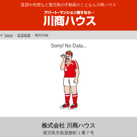
賃貸や売買など鹿児島の不動産のことなら川商ハウス
home
賃貸検索
物件詳細
Sorry! No Data...
株式会社 川商ハウス
鹿児島市新屋敷町１番７号