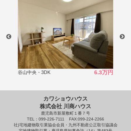
0万円
6.3万円
谷山中央・3DK
谷山
カワショウハウス
株式会社 川商ハウス
鹿児島市新屋敷町１番７号
TEL：099-226-7111
FAX:099-224-2266
社)宅地建物取引業協会会員・九州不動産公正取引協議会
宅地建物取引業：鹿児島県知事免許（14）第483号