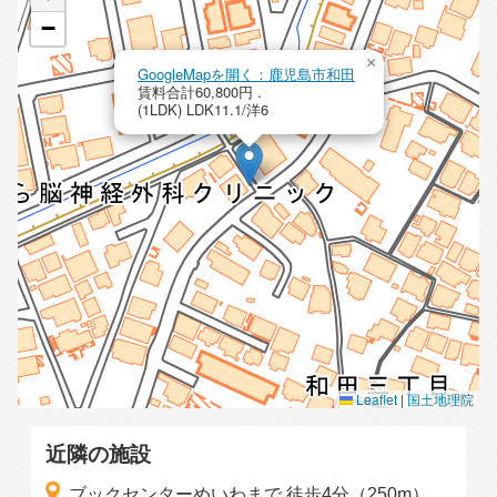
−
×
GoogleMapを開く：鹿児島市和田
賃料合計60,800円 .
(1LDK) LDK11.1/洋6
Leaflet
|
国土地理院
近隣の施設
ブックセンターめいわまで 徒歩4分（250m）