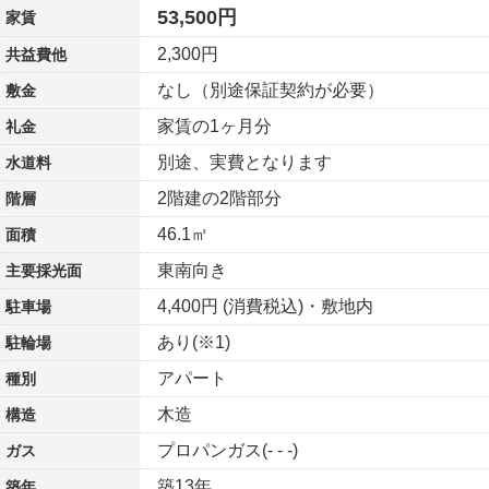
53,500円
家賃
2,300円
共益費他
なし（別途保証契約が必要）
敷金
家賃の1ヶ月分
礼金
別途、実費となります
水道料
2階建の2階部分
階層
46.1㎡
面積
東南向き
主要採光面
4,400円 (消費税込)・敷地内
駐車場
あり(※1)
駐輪場
アパート
種別
木造
構造
プロパンガス(- - -)
ガス
築13年
築年