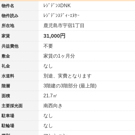
ﾚｼﾞﾃﾞﾝｽDNK
物件名
ﾚｼﾞﾃﾞﾝｽﾃﾞｨｰｴﾇｹｰ
物件読み
鹿児島市宇宿1丁目
所在地
31,000円
家賃
不要
共益費他
家賃の1ヶ月分
敷金
なし
礼金
別途、実費となります
水道料
3階建の3階部分 (最上階)
階層
21.7㎡
面積
南西向き
主要採光面
なし
駐車場
なし
駐輪場