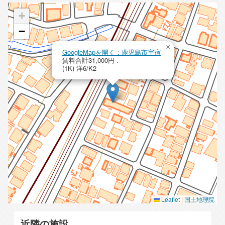
+
−
×
GoogleMapを開く：鹿児島市宇宿
賃料合計31,000円 .
(1K) 洋6/K2
Leaflet
|
国土地理院
近隣の施設