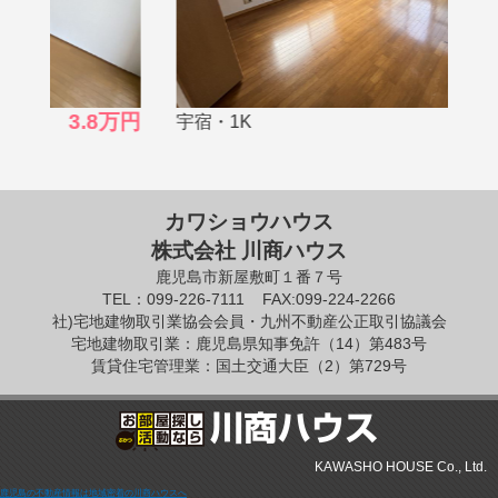
宇宿
8万円
3.5万円
宇宿・1K
カワショウハウス
株式会社 川商ハウス
鹿児島市新屋敷町１番７号
TEL：099-226-7111
FAX:099-224-2266
社)宅地建物取引業協会会員・九州不動産公正取引協議会
宅地建物取引業：鹿児島県知事免許（14）第483号
賃貸住宅管理業：国土交通大臣（2）第729号
KAWASHO HOUSE Co., Ltd.
鹿児島の不動産情報は地域密着の川商ハウスへ