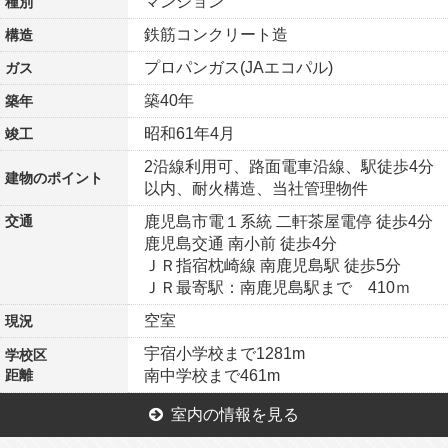
マンション
種別
鉄筋コンクリート造
構造
プロパンガス(JAエコパル)
ガス
築40年
築年
昭和61年4月
竣工
2沿線利用可、路面電車沿線、駅徒歩4分
建物の
ポイント
以内、耐火構造、当社管理物件
交通
鹿児島市電１系統 二軒茶屋電停 徒歩4分
鹿児島交通 南小前 徒歩4分
ＪＲ指宿枕崎線 南鹿児島駅 徒歩5分
ＪＲ最寄駅：南鹿児島駅まで 410ｍ
空室
現況
宇宿小学校まで1281m
学校区
距離
南中学校まで461m
室内の情報を見る