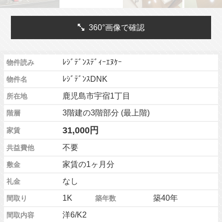
360°画像で確認
ﾚｼﾞﾃﾞﾝｽﾃﾞｨｰｴﾇｹｰ
物件読み
ﾚｼﾞﾃﾞﾝｽDNK
物件名
鹿児島市宇宿1丁目
所在地
3階建の3階部分 (最上階)
階層
31,000円
家賃
不要
共益費他
家賃の1ヶ月分
敷金
なし
礼金
1K
築40年
間取り
築年数
洋6/K2
間取内容