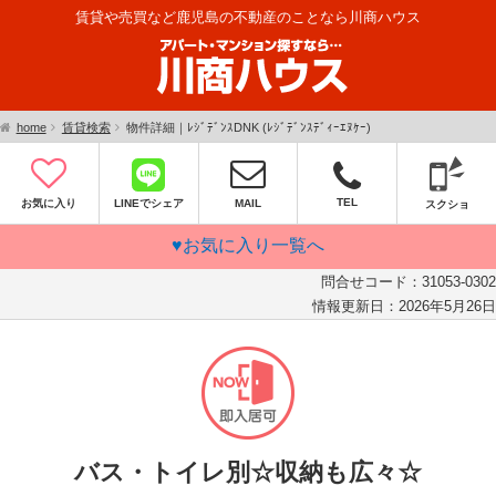
賃貸や売買など鹿児島の不動産のことなら川商ハウス
home
賃貸検索
物件詳細｜ﾚｼﾞﾃﾞﾝｽDNK (ﾚｼﾞﾃﾞﾝｽﾃﾞｨｰｴﾇｹｰ)
TEL
お気に入り
LINEでシェア
MAIL
スクショ
♥お気に入り一覧へ
問合せコード：
31053-0302
情報更新日：
2026年5月26日
バス・トイレ別☆収納も広々☆